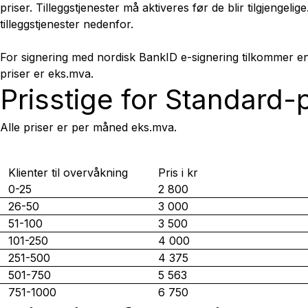
priser. Tilleggstjenester må aktiveres før de blir tilgjengelig
tilleggstjenester nedenfor.
For signering med nordisk BankID e-signering tilkommer en
priser er eks.mva.
Prisstige for Standard
Alle priser er per måned eks.mva.
Klienter til overvåkning
Pris i kr
0-25
2 800
26-50
3 000
51-100
3 500
101-250
4 000
251-500
4 375
501-750
5 563
751-1000
6 750