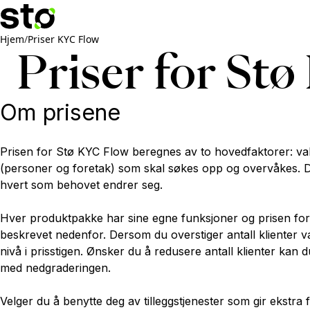
Hjem
/
Priser KYC Flow
Priser for St
Om prisene
Prisen for Stø KYC Flow beregnes av to hovedfaktorer: val
(personer og foretak) som skal søkes opp og overvåkes. D
hvert som behovet endrer seg.
Hver produktpakke har sine egne funksjoner og prisen for k
beskrevet nedenfor. Dersom du overstiger antall klienter v
nivå i prisstigen. Ønsker du å redusere antall klienter kan 
med nedgraderingen.
Velger du å benytte deg av tilleggstjenester som gir ekstra 