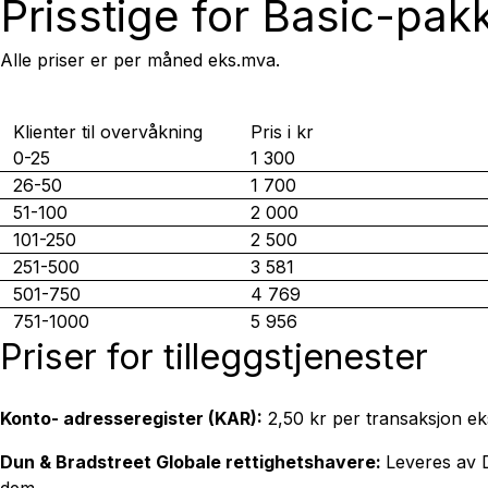
Prisstige for Basic-pak
Alle priser er per måned eks.mva.
Klienter til overvåkning
Pris i kr
0-25
1 300
26-50
1 700
51-100
2 000
101-250
2 500
251-500
3 581
501-750
4 769
751-1000
5 956
Priser for tilleggstjenester
Konto- adresseregister (KAR):
2,50 kr per transaksjon ek
Dun & Bradstreet Globale rettighetshavere:
Leveres av D