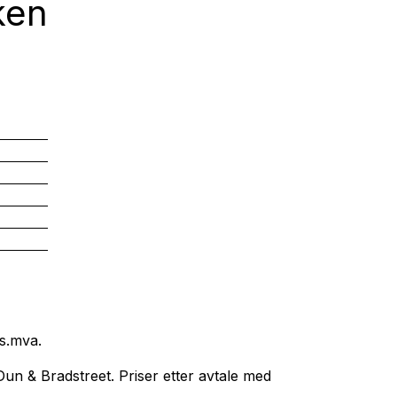
ken
s.mva.
un & Bradstreet. Priser etter avtale med