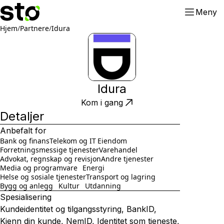
Meny
Hjem
/
Partnere
/
Idura
Idura
Kom i gang
Detaljer
Anbefalt for
Bank og finans
Telekom og IT
Eiendom
Forretningsmessige tjenester
Varehandel
Advokat, regnskap og revisjon
Andre tjenester
Media og programvare
Energi
Helse og sosiale tjenester
Transport og lagring
Bygg og anlegg
Kultur
Utdanning
Spesialisering
Kundeidentitet og tilgangsstyring, BankID,
Kjenn din kunde, NemID, Identitet som tjeneste,