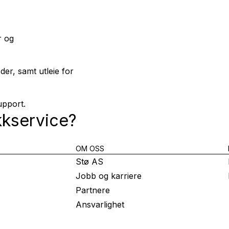
r og
eder, samt utleie for
upport.
kkservice
?
OM OSS
Stø AS
Jobb og karriere
Partnere
Ansvarlighet