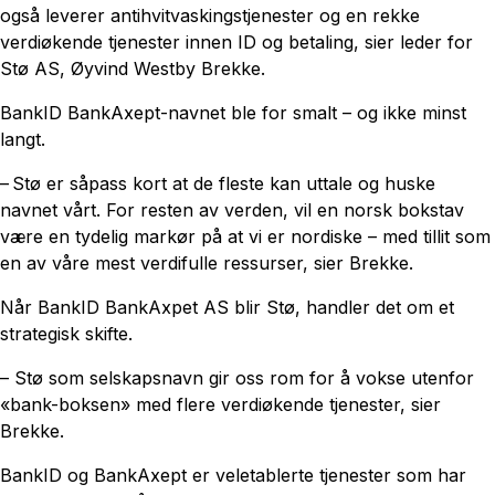
også leverer antihvitvaskingstjenester og en rekke
verdiøkende tjenester innen ID og betaling, sier leder for
Stø AS, Øyvind Westby Brekke.
BankID BankAxept-navnet ble for smalt – og ikke minst
langt.
– Stø er såpass kort at de fleste kan uttale og huske
navnet vårt. For resten av verden, vil en norsk bokstav
være en tydelig markør på at vi er nordiske – med tillit som
en av våre mest verdifulle ressurser, sier Brekke.
Når BankID BankAxpet AS blir Stø, handler det om et
strategisk skifte.
– Stø som selskapsnavn gir oss rom for å vokse utenfor
«bank-boksen» med flere verdiøkende tjenester, sier
Brekke.
BankID og BankAxept er veletablerte tjenester som har