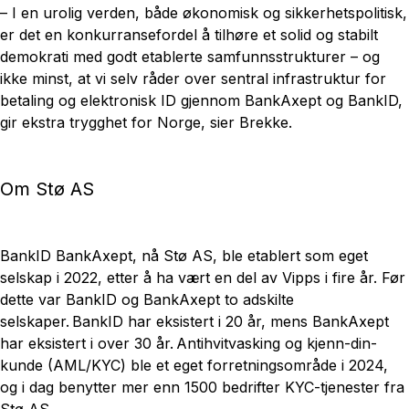
– I en urolig verden, både økonomisk og sikkerhetspolitisk,
er det en konkurransefordel å tilhøre et solid og stabilt
demokrati med godt etablerte samfunnsstrukturer – og
ikke minst, at vi selv råder over sentral infrastruktur for
betaling og elektronisk ID gjennom BankAxept og BankID,
gir ekstra trygghet for Norge, sier Brekke.
Om Stø AS
BankID BankAxept, nå Stø AS, ble etablert som eget
selskap i 2022, etter å ha vært en del av Vipps i fire år. Før
dette var BankID og BankAxept to adskilte
selskaper. BankID har eksistert i 20 år, mens BankAxept
har eksistert i over 30 år. Antihvitvasking og kjenn-din-
kunde (AML/KYC) ble et eget forretningsområde i 2024,
og i dag benytter mer enn 1500 bedrifter KYC-tjenester fra
Stø AS.