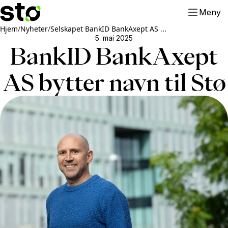
Meny
Hjem
/
Nyheter
/
Selskapet BankID BankAxept AS ...
5. mai 2025
BankID BankAxept
AS bytter navn til Stø