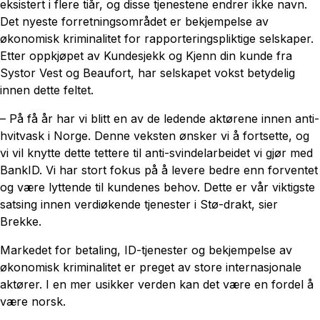
eksistert i flere tiår, og disse tjenestene endrer ikke navn.
Det nyeste forretningsområdet er bekjempelse av
økonomisk kriminalitet for rapporteringspliktige selskaper.
Etter oppkjøpet av Kundesjekk og Kjenn din kunde fra
Systor Vest og Beaufort, har selskapet vokst betydelig
innen dette feltet.
– På få år har vi blitt en av de ledende aktørene innen anti-
hvitvask i Norge. Denne veksten ønsker vi å fortsette, og
vi vil knytte dette tettere til anti-svindelarbeidet vi gjør med
BankID. Vi har stort fokus på å levere bedre enn forventet
og være lyttende til kundenes behov. Dette er vår viktigste
satsing innen verdiøkende tjenester i Stø-drakt, sier
Brekke.
Markedet for betaling, ID-tjenester og bekjempelse av
økonomisk kriminalitet er preget av store internasjonale
aktører. I en mer usikker verden kan det være en fordel å
være norsk.