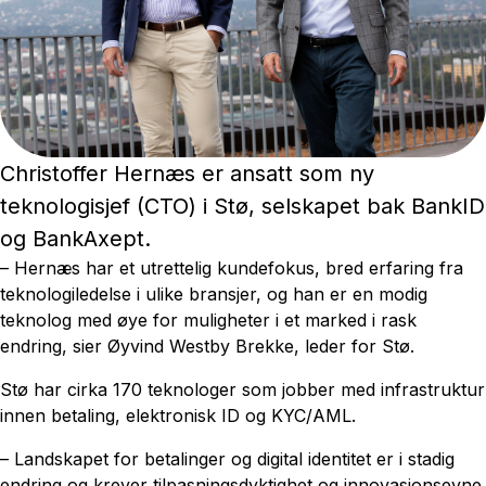
Christoffer Hernæs er ansatt som ny
teknologisjef (CTO) i Stø, selskapet bak BankID
og BankAxept.
– Hernæs har et utrettelig kundefokus, bred erfaring fra
teknologiledelse i ulike bransjer, og han er en modig
teknolog med øye for muligheter i et marked i rask
endring, sier Øyvind Westby Brekke, leder for Stø.
Stø har cirka 170 teknologer som jobber med infrastruktur
innen betaling, elektronisk ID og KYC/AML.
– Landskapet for betalinger og digital identitet er i stadig
endring og krever tilpasningsdyktighet og innovasjonsevne.